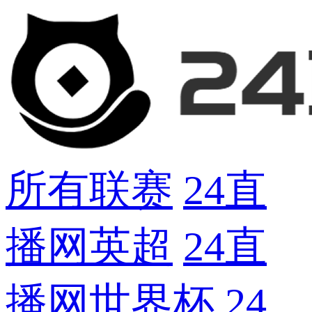
所有联赛
24直
播网英超
24直
播网世界杯
24