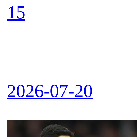
15
2026-07-20