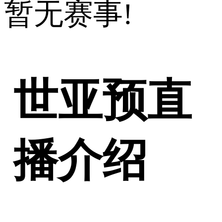
暂无赛事!
世亚预直
播介绍