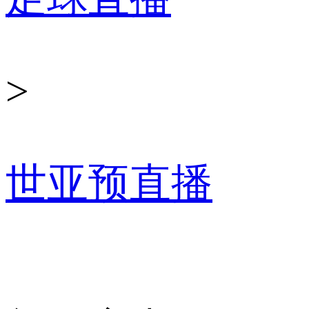
>
世亚预直播