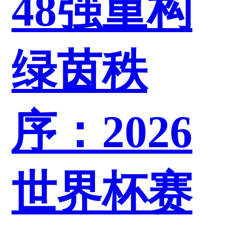
48强重构
绿茵秩
序：2026
世界杯赛