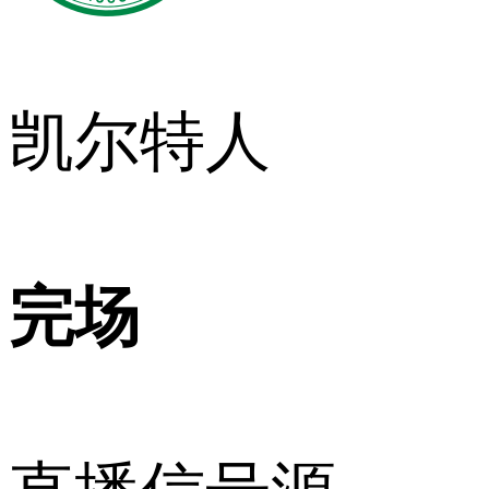
凯尔特人
完场