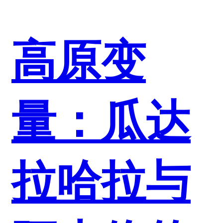
高原变
量：瓜达
拉哈拉与