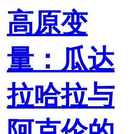
高原变
量：瓜达
拉哈拉与
阿克伦的