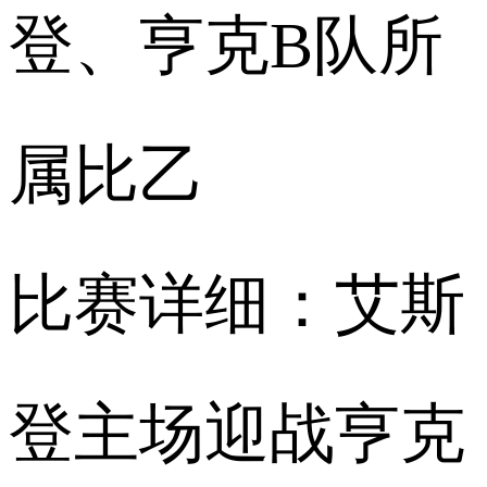
登、亨克B队所
属比乙
比赛详细：艾斯
登主场迎战亨克